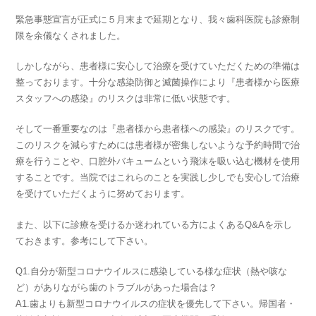
緊急事態宣言が正式に５月末まで延期となり、我々歯科医院も診療制
限を余儀なくされました。
しかしながら、患者様に安心して治療を受けていただくための準備は
整っております。十分な感染防御と滅菌操作により『患者様から医療
スタッフへの感染』のリスクは非常に低い状態です。
そして一番重要なのは『患者様から患者様への感染』のリスクです。
このリスクを減らすためには患者様が密集しないような予約時間で治
療を行うことや、口腔外バキュームという飛沫を吸い込む機材を使用
することです。当院ではこれらのことを実践し少しでも安心して治療
を受けていただくように努めております。
また、以下に診療を受けるか迷われている方によくあるQ&Aを示し
ておきます。参考にして下さい。
Q1.自分が新型コロナウイルスに感染している様な症状（熱や咳な
ど）がありながら歯のトラブルがあった場合は？
A1.歯よりも新型コロナウイルスの症状を優先して下さい。帰国者・